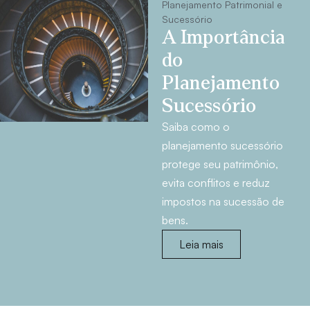
Planejamento Patrimonial e
Sucessório
A Importância
do
Planejamento
Sucessório
Saiba como o
planejamento sucessório
protege seu patrimônio,
evita conflitos e reduz
impostos na sucessão de
bens.
Leia mais