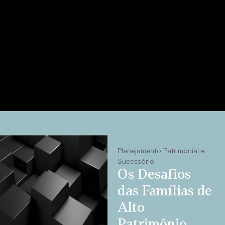
Planejamento Patrimonial e
Sucessório
Os Desafios
das Famílias de
Alto
Patrimônio