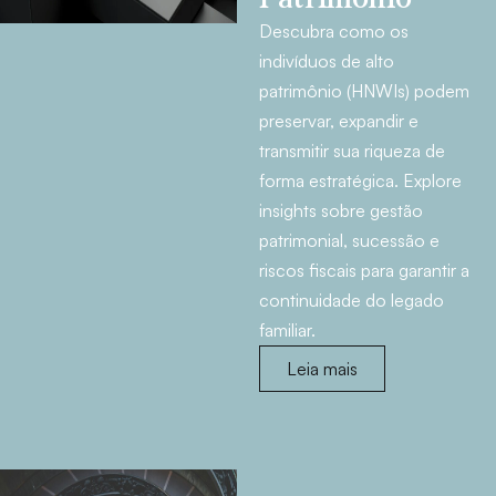
Descubra como os
indivíduos de alto
patrimônio (HNWIs) podem
preservar, expandir e
transmitir sua riqueza de
forma estratégica. Explore
insights sobre gestão
patrimonial, sucessão e
riscos fiscais para garantir a
continuidade do legado
familiar.
Leia mais