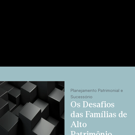
Planejamento Patrimonial e
Sucessório
Os Desafios
das Famílias de
Alto
Patrimônio