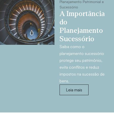
Planejamento Patrimonial e
Sucessório
A Importância
do
Planejamento
Sucessório
Saiba como o
planejamento sucessório
protege seu patrimônio,
evita conflitos e reduz
impostos na sucessão de
bens.
Leia mais