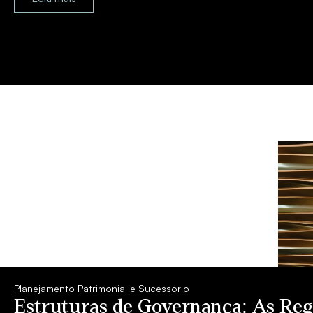
Planejamento Patrimonial e Sucessório
Estruturas de Governança: As Regr