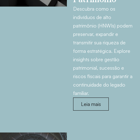
Descubra como os
indivíduos de alto
patrimônio (HNWIs) podem
preservar, expandir e
transmitir sua riqueza de
forma estratégica. Explore
insights sobre gestão
patrimonial, sucessão e
riscos fiscais para garantir a
continuidade do legado
familiar.
Leia mais