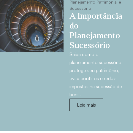
Planejamento Patrimonial e
Sucessório
A Importância
do
Planejamento
Sucessório
Saiba como o
planejamento sucessório
protege seu patrimônio,
evita conflitos e reduz
impostos na sucessão de
bens.
Leia mais