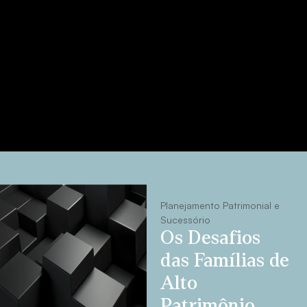
Planejamento Patrimonial e
Sucessório
Os Desafios
das Famílias de
Alto
Patrimônio