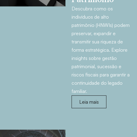
Descubra como os
indivíduos de alto
patrimônio (HNWIs) podem
preservar, expandir e
transmitir sua riqueza de
forma estratégica. Explore
insights sobre gestão
patrimonial, sucessão e
riscos fiscais para garantir a
continuidade do legado
familiar.
Leia mais