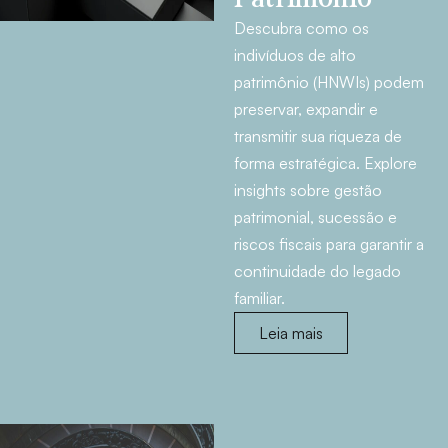
Descubra como os
indivíduos de alto
patrimônio (HNWIs) podem
preservar, expandir e
transmitir sua riqueza de
forma estratégica. Explore
insights sobre gestão
patrimonial, sucessão e
riscos fiscais para garantir a
continuidade do legado
familiar.
Leia mais