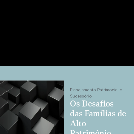
Planejamento Patrimonial e
Sucessório
Os Desafios
das Famílias de
Alto
Patrimônio