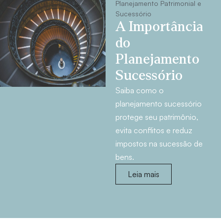
Planejamento Patrimonial e
Sucessório
A Importância
do
Planejamento
Sucessório
Saiba como o
planejamento sucessório
protege seu patrimônio,
evita conflitos e reduz
impostos na sucessão de
bens.
Leia mais