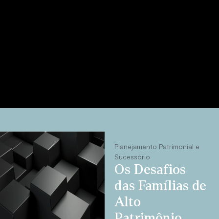
Planejamento Patrimonial e
Sucessório
Os Desafios
das Famílias de
Alto
Patrimônio