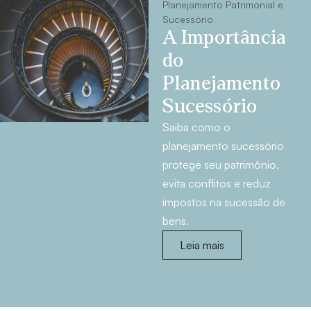
Planejamento Patrimonial e
Sucessório
A Importância
do
Planejamento
Sucessório
Saiba como o
planejamento sucessório
protege seu patrimônio,
evita conflitos e reduz
impostos na sucessão de
bens.
Leia mais