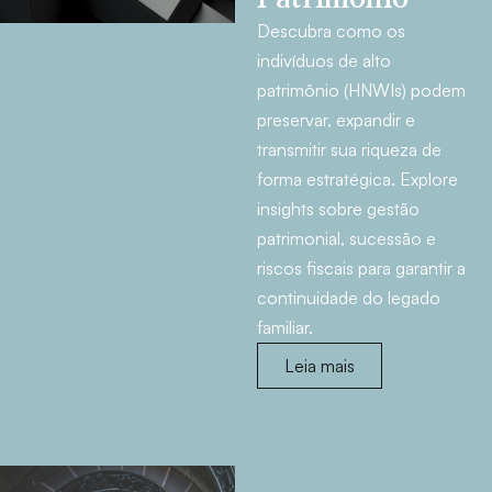
Descubra como os
indivíduos de alto
patrimônio (HNWIs) podem
preservar, expandir e
transmitir sua riqueza de
forma estratégica. Explore
insights sobre gestão
patrimonial, sucessão e
riscos fiscais para garantir a
continuidade do legado
familiar.
Leia mais