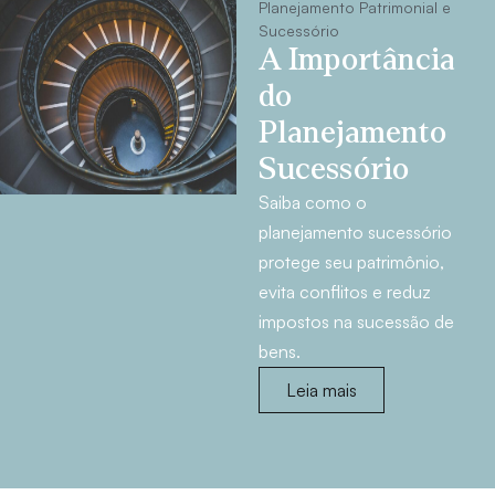
Planejamento Patrimonial e
Sucessório
A Importância
do
Planejamento
Sucessório
Saiba como o
planejamento sucessório
protege seu patrimônio,
evita conflitos e reduz
impostos na sucessão de
bens.
Leia mais