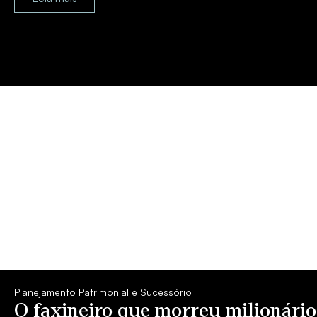
Planejamento Patrimonial e Sucessório
O faxineiro que morreu milionári