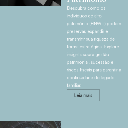
Descubra como os
indivíduos de alto
patrimônio (HNWIs) podem
preservar, expandir e
transmitir sua riqueza de
forma estratégica. Explore
insights sobre gestão
patrimonial, sucessão e
riscos fiscais para garantir a
continuidade do legado
familiar.
Leia mais