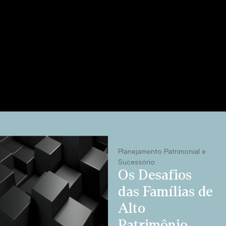
Planejamento Patrimonial e
Sucessório
Os Desafios
das Famílias de
Alto
Patrimônio