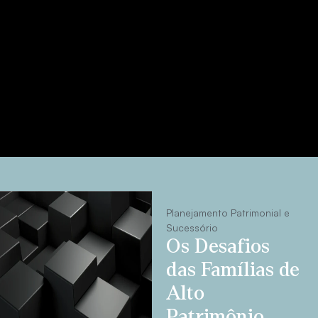
Planejamento Patrimonial e
Sucessório
Os Desafios
das Famílias de
Alto
Patrimônio