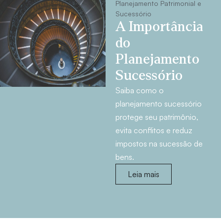
Planejamento Patrimonial e
Sucessório
A Importância
do
Planejamento
Sucessório
Saiba como o
planejamento sucessório
protege seu patrimônio,
evita conflitos e reduz
impostos na sucessão de
bens.
Leia mais