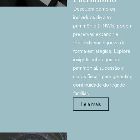
Descubra como os
indivíduos de alto
patrimônio (HNWIs) podem
preservar, expandir e
transmitir sua riqueza de
forma estratégica. Explore
insights sobre gestão
patrimonial, sucessão e
riscos fiscais para garantir a
continuidade do legado
familiar.
Leia mais