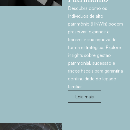
Descubra como os
indivíduos de alto
patrimônio (HNWIs) podem
preservar, expandir e
transmitir sua riqueza de
forma estratégica. Explore
insights sobre gestão
patrimonial, sucessão e
riscos fiscais para garantir a
continuidade do legado
familiar.
Leia mais