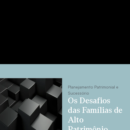
Planejamento Patrimonial e
Sucessório
Os Desafios
das Famílias de
Alto
Patrimônio