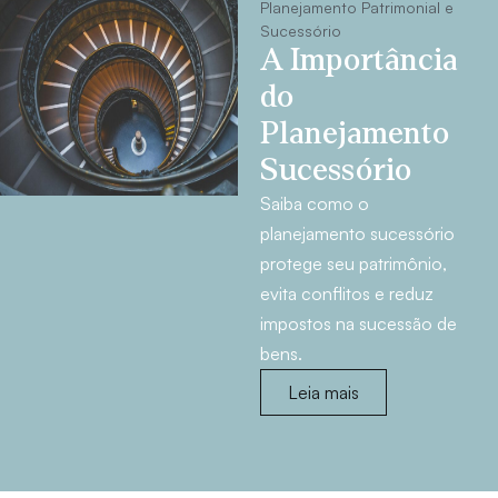
Planejamento Patrimonial e
Sucessório
A Importância
do
Planejamento
Sucessório
Saiba como o
planejamento sucessório
protege seu patrimônio,
evita conflitos e reduz
impostos na sucessão de
bens.
Leia mais