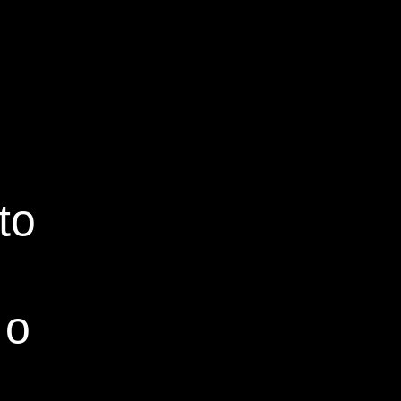
to
 o