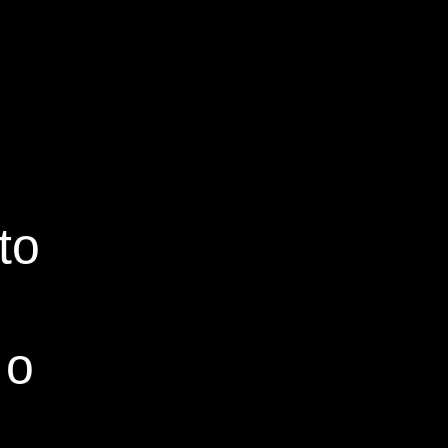
to
 o