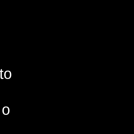
to
 o