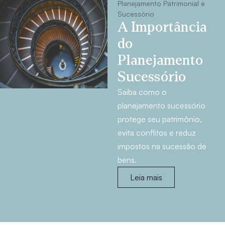
Planejamento Patrimonial e
Sucessório
A Importância
do
Planejamento
Sucessório
Saiba como o
planejamento sucessório
protege seu patrimônio,
evita conflitos e reduz
impostos na sucessão de
bens.
Leia mais