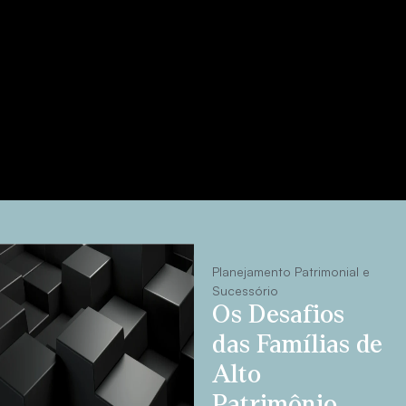
Planejamento Patrimonial e
Sucessório
Os Desafios
das Famílias de
Alto
Patrimônio