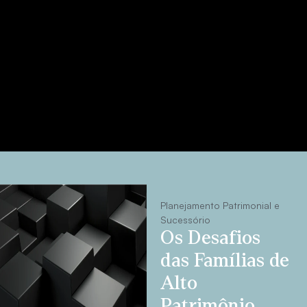
Planejamento Patrimonial e
Sucessório
Os Desafios
das Famílias de
Alto
Patrimônio