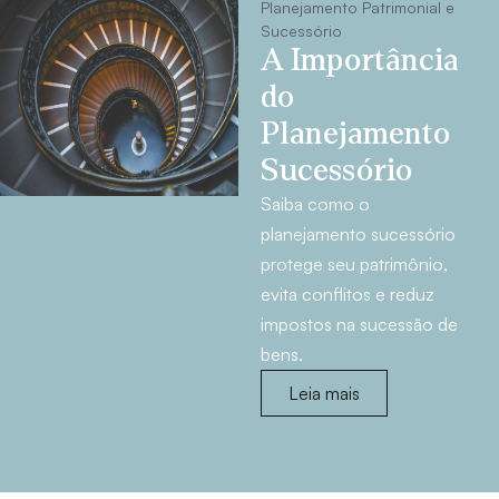
Planejamento Patrimonial e
Sucessório
A Importância
do
Planejamento
Sucessório
Saiba como o
planejamento sucessório
protege seu patrimônio,
evita conflitos e reduz
impostos na sucessão de
bens.
Leia mais