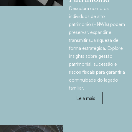
Descubra como os
indivíduos de alto
patrimônio (HNWIs) podem
preservar, expandir e
transmitir sua riqueza de
forma estratégica. Explore
insights sobre gestão
patrimonial, sucessão e
riscos fiscais para garantir a
continuidade do legado
familiar.
Leia mais