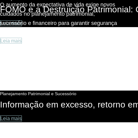
O aumento da expectativa de vida exige novos
FOMO e a Destruição Patrimonial:
cuidados no planejamento patrimonial,
sucessório e financeiro para garantir segurança
Leia mais
ao longo da vida.
Leia mais
Planejamento Patrimonial e Sucessório
Informação em excesso, retorno 
Leia mais