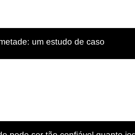
 metade: um estudo de caso
o pode ser tão confiável quanto jo