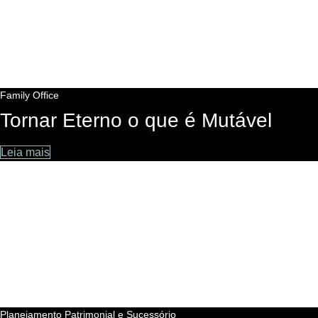
Family Office
Tornar Eterno o que é Mutável
Leia mais
Longevidade – Como
desafia o planejamen
Planejamento Patrimonial e Sucessório