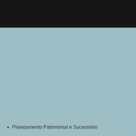
Ir
para
o
conteúdo
Planejamento Patrimonial e Sucessório