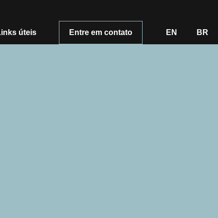
inks úteis
Entre em contato
EN
BR