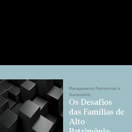
Planejamento Patrimonial e
Sucessório
Os Desafios
das Famílias de
Alto
Patrimônio