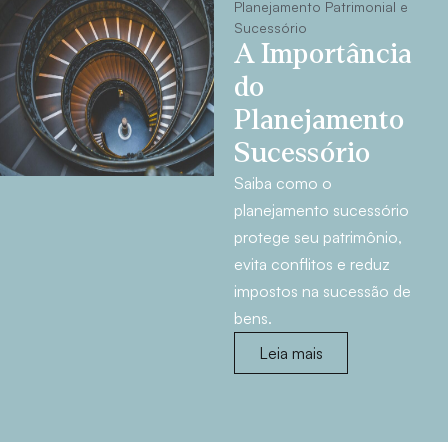
Planejamento Patrimonial e
Sucessório
A Importância
do
Planejamento
Sucessório
Saiba como o
planejamento sucessório
protege seu patrimônio,
evita conflitos e reduz
impostos na sucessão de
bens.
Leia mais