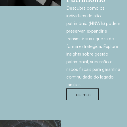
Descubra como os
indivíduos de alto
patrimônio (HNWIs) podem
preservar, expandir e
transmitir sua riqueza de
forma estratégica. Explore
insights sobre gestão
patrimonial, sucessão e
riscos fiscais para garantir a
continuidade do legado
familiar.
Leia mais