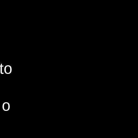
to
 o