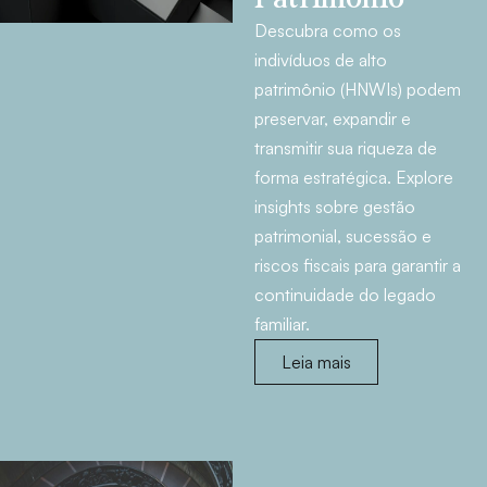
Descubra como os
indivíduos de alto
patrimônio (HNWIs) podem
preservar, expandir e
transmitir sua riqueza de
forma estratégica. Explore
insights sobre gestão
patrimonial, sucessão e
riscos fiscais para garantir a
continuidade do legado
familiar.
Leia mais