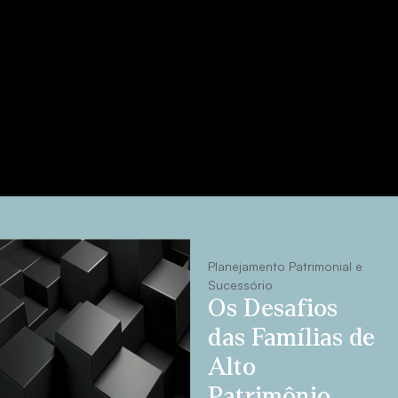
Planejamento Patrimonial e
Sucessório
Os Desafios
das Famílias de
Alto
Patrimônio