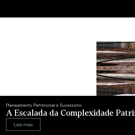
Planejamento Patrimonial e Sucessório
A Escalada da Complexidade Patrim
Leia mais