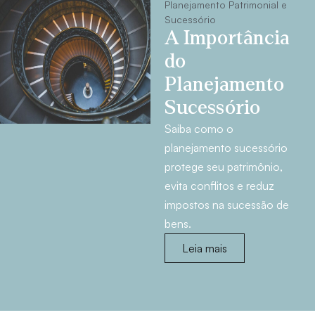
Planejamento Patrimonial e
Sucessório
A Importância
do
Planejamento
Sucessório
Saiba como o
planejamento sucessório
protege seu patrimônio,
evita conflitos e reduz
impostos na sucessão de
bens.
Leia mais