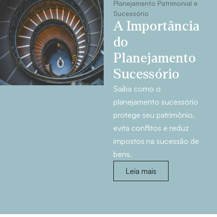
Planejamento Patrimonial e
Sucessório
A Importância
do
Planejamento
Sucessório
Saiba como o
planejamento sucessório
protege seu patrimônio,
evita conflitos e reduz
impostos na sucessão de
bens.
Leia mais