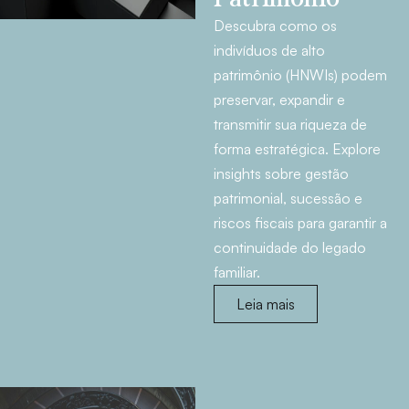
Descubra como os
indivíduos de alto
patrimônio (HNWIs) podem
preservar, expandir e
transmitir sua riqueza de
forma estratégica. Explore
insights sobre gestão
patrimonial, sucessão e
riscos fiscais para garantir a
continuidade do legado
familiar.
Leia mais