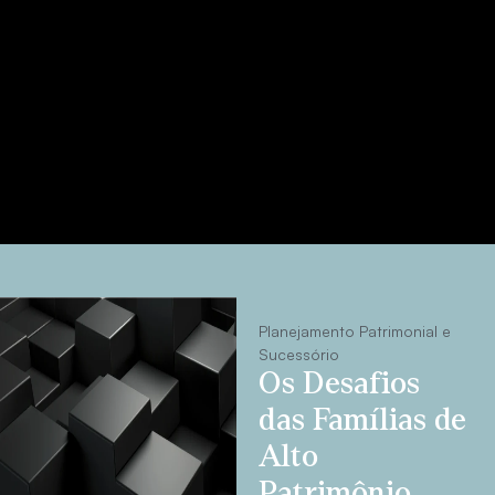
Planejamento Patrimonial e
Sucessório
Os Desafios
das Famílias de
Alto
Patrimônio