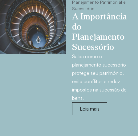
Planejamento Patrimonial e
Sucessório
A Importância
do
Planejamento
Sucessório
Saiba como o
planejamento sucessório
protege seu patrimônio,
evita conflitos e reduz
impostos na sucessão de
bens.
Leia mais