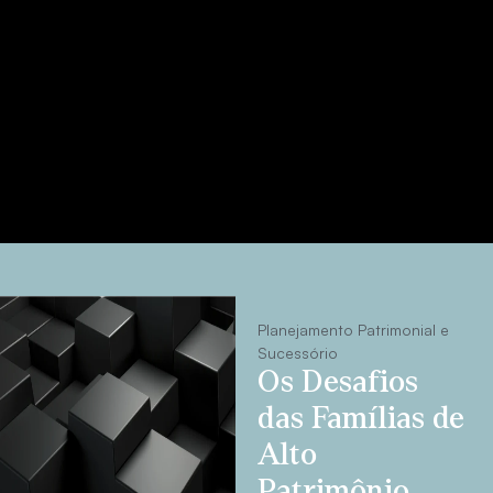
Planejamento Patrimonial e
Sucessório
Os Desafios
das Famílias de
Alto
Patrimônio