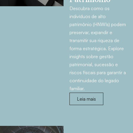
Descubra como os
indivíduos de alto
patrimônio (HNWIs) podem
preservar, expandir e
transmitir sua riqueza de
forma estratégica. Explore
insights sobre gestão
patrimonial, sucessão e
riscos fiscais para garantir a
continuidade do legado
familiar.
Leia mais